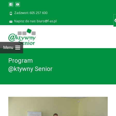
Zadzwoń: 605 257 600
Napisz do nas: biuro@f-as.pl
Prze
zawa
Menu
Program
@ktywny Senior