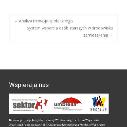
←
Analiza rozwoju społecznego
System wsparcia osób starszych w środowisku
Nawigacja
zamieszkania
→
wpisów
Wspierają nas
Nasza organizacja korzysta z pomocy Wrocławskiego Centrum Wspierania
Organizacji Pozarządowych SEKTOR 3 prowadzonego przez Fundację Wspierania