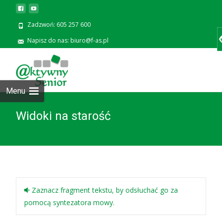
Zadzwoń: 605 257 600
Napisz do nas: biuro@f-as.pl
Prze
zawa
Menu
Widoki na starość
Zaznacz fragment tekstu, by odsłuchać go za
pomocą syntezatora mowy.