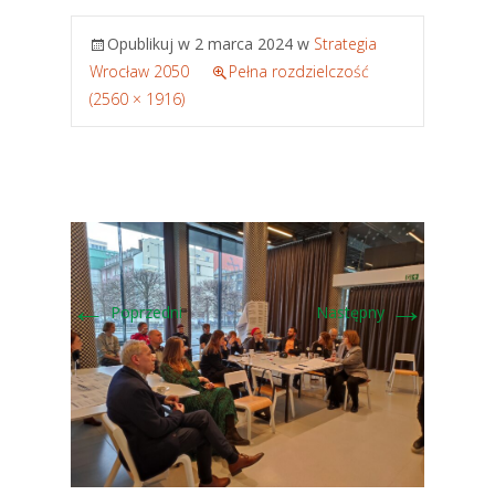
Opublikuj w
2 marca 2024
w
Strategia
Wrocław 2050
Pełna rozdzielczość
(2560 × 1916)
←
→
Poprzedni
Następny