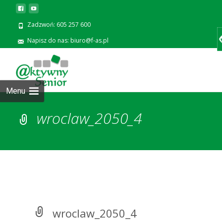
Zadzwoń: 605 257 600
Napisz do nas: biuro@f-as.pl
Prze
zawa
Menu
wroclaw_2050_4
wroclaw_2050_4