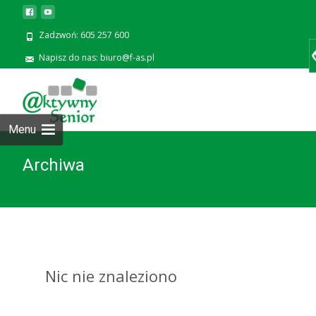
Zadzwoń: 605 257 600
Napisz do nas: biuro@f-as.pl
Prze
zawa
Menu
Archiwa
Nic nie znaleziono