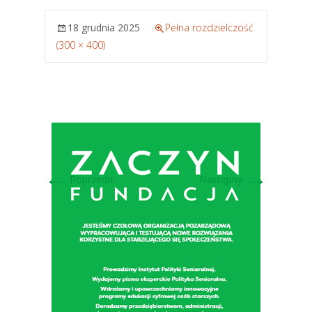
18 grudnia 2025
Pełna rozdzielczość
(300 × 400)
←
→
Poprzedni
Następny