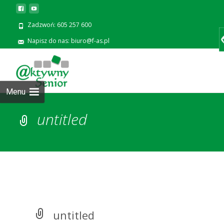
Zadzwoń: 605 257 600
Napisz do nas: biuro@f-as.pl
Prze
zawa
Menu
untitled
untitled