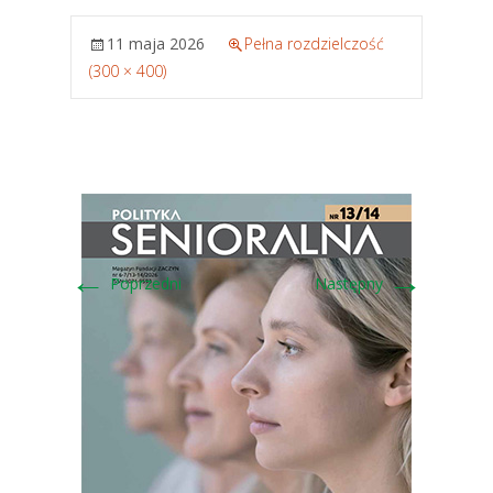
11 maja 2026
Pełna rozdzielczość
(300 × 400)
←
→
Poprzedni
Następny