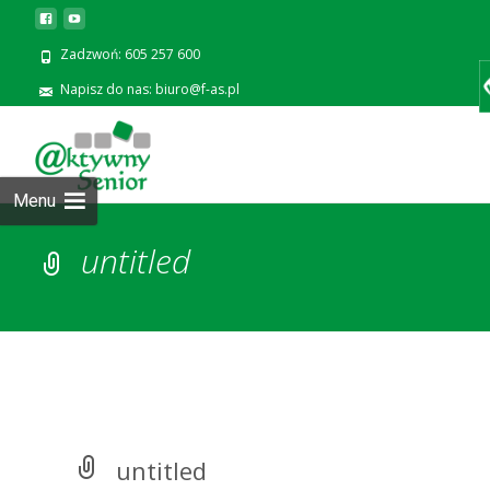
Zadzwoń: 605 257 600
Napisz do nas: biuro@f-as.pl
Prze
zawa
Menu
untitled
untitled