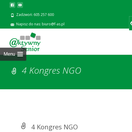
Zadzwoń: 605 257 600
Napisz do nas: biuro@f-as.pl
Prze
zawa
Menu
4 Kongres NGO
4 Kongres NGO