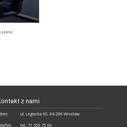
 planie
ontakt z nami
dres:
ul. Legnicka 65, 64-206 Wrocław
elefon:
tel.: 71 359 75 00