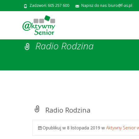
Zadzwoń: 605 257 600
Napisz do nas: biuro@f-as.pl
Radio Rodzina
Radio Rodzina
Opublikuj w
8 listopada 2019
w
Aktywny Senior 