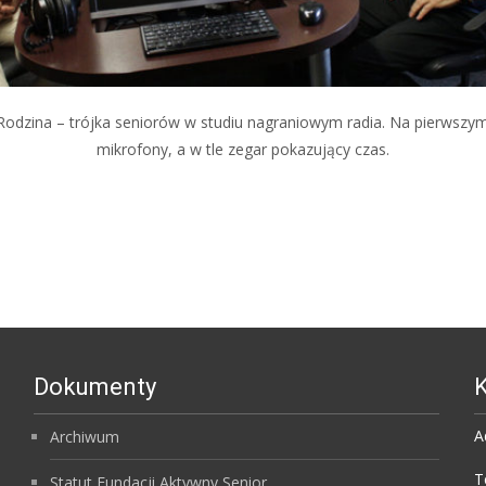
Rodzina – trójka seniorów w studiu nagraniowym radia. Na pierwszym
mikrofony, a w tle zegar pokazujący czas.
Dokumenty
K
A
Archiwum
T
Statut Fundacji Aktywny Senior