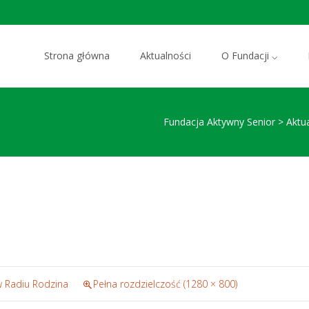
Przejdź do zawartości
Strona główna
Aktualności
O Fundacji ⌵
Fundacja Aktywny Senior
>
Aktu
w Radiu Rodzina
Pełna rozdzielczość (1280 × 800)