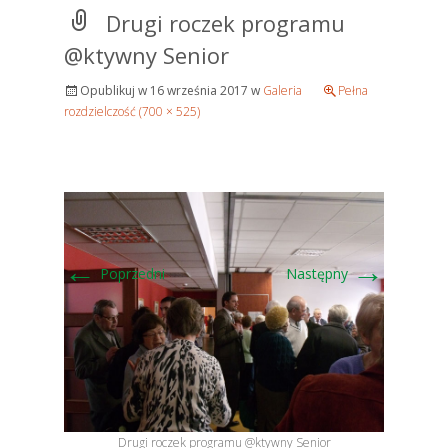
Drugi roczek programu
@ktywny Senior
Opublikuj w
16 września 2017
w
Galeria
Pełna
rozdzielczość (700 × 525)
←
→
Poprzedni
Następny
Drugi roczek programu @ktywny Senior