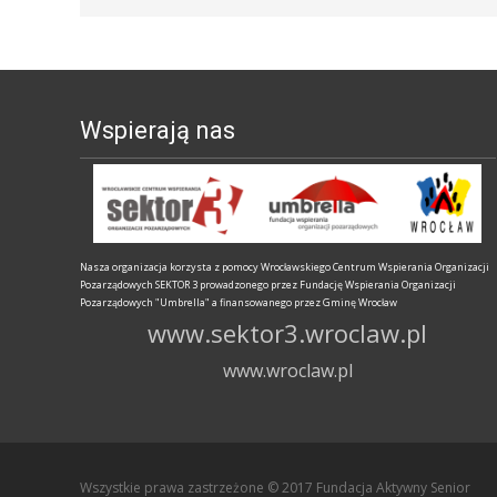
Wspierają nas
Nasza organizacja korzysta z pomocy Wrocławskiego Centrum Wspierania Organizacji
Pozarządowych SEKTOR 3 prowadzonego przez Fundację Wspierania Organizacji
Pozarządowych "Umbrella" a finansowanego przez Gminę Wrocław
www.sektor3.wroclaw.pl
www.wroclaw.pl
Wszystkie prawa zastrzeżone © 2017 Fundacja Aktywny Senior