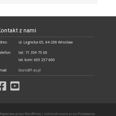
ontakt z nami
dres:
ul. Legnicka 65, 64-206 Wrocław
elefon:
tel.: 71 359 75 00
tel. kom: 605 257 600
mail:
biuro@f-as.pl
Wspierane przez WordPress
| Administrowane przez
Postawa.eu