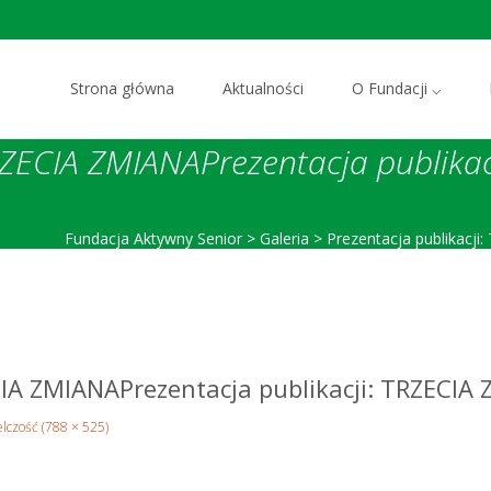
Przejdź do zawartości
Strona główna
Aktualności
O Fundacji ⌵
TRZECIA ZMIANAPrezentacja publika
Fundacja Aktywny Senior
>
Galeria
>
Prezentacja publikacj
ECIA ZMIANAPrezentacja publikacji: TRZECIA
elczość (788 × 525)