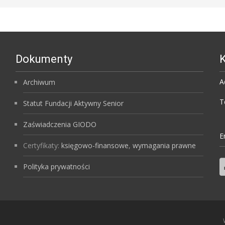
Dokumenty
K
A
Archiwum
T
Statut Fundacji Aktywny Senior
Zaświadczenia GIODO
E
Certyfikaty:
księgowo-finansowe
,
wymagania prawne
Polityka prywatności