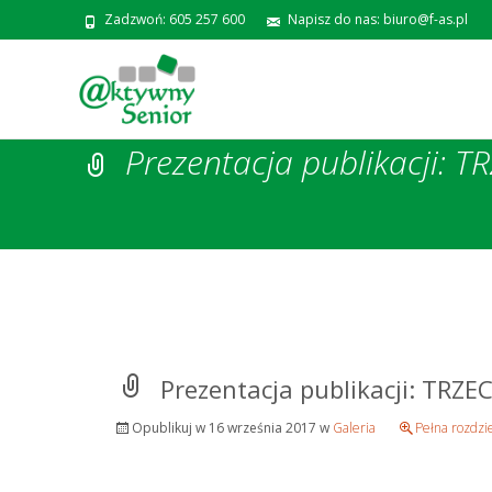
Zadzwoń: 605 257 600
Napisz do nas: biuro@f-as.pl
Prezentacja publikacji: 
Prezentacja publikacji: TRZ
Opublikuj w
16 września 2017
w
Galeria
Pełna rozdzi