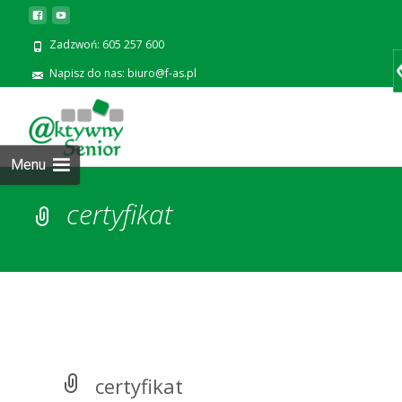
Zadzwoń: 605 257 600
Napisz do nas: biuro@f-as.pl
Prze
zawa
Menu
certyfikat
certyfikat