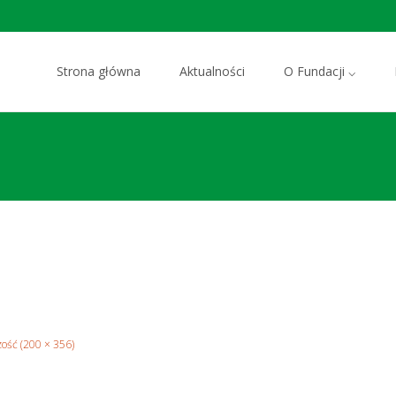
Przejdź do zawartości
Strona główna
Aktualności
O Fundacji ⌵
zość (200 × 356)