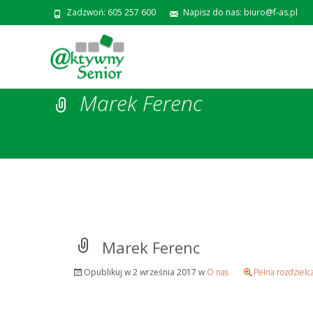
Zadzwoń: 605 257 600
Napisz do nas: biuro@f-as.pl
Marek Ferenc
Marek Ferenc
Opublikuj w
2 września 2017
w
O nas
Pełna rozdzielc