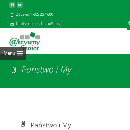
Zadzwoń: 605 257 600
Napisz do nas: biuro@f-as.pl
Prze
zawa
Menu
Państwo i My
Państwo i My