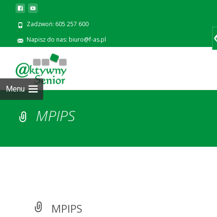
Zadzwoń: 605 257 600
Napisz do nas: biuro@f-as.pl
Prze
zawa
Menu
MPIPS
MPIPS