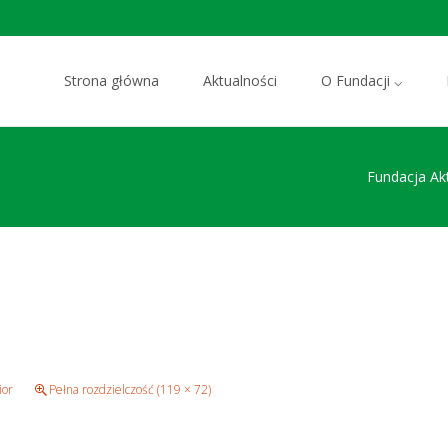
Przejdź do zawartości
Strona główna
Aktualności
O Fundacji ⌵
Fundacja Ak
ior
Pełna rozdzielczość (119 × 72)