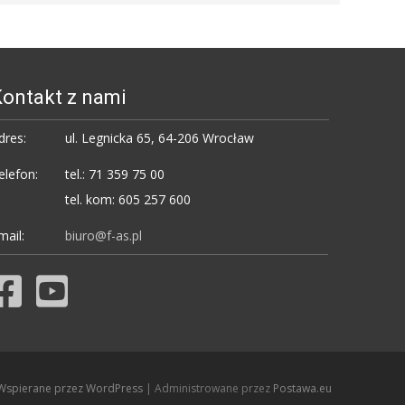
ontakt z nami
dres:
ul. Legnicka 65, 64-206 Wrocław
elefon:
tel.: 71 359 75 00
tel. kom: 605 257 600
mail:
biuro@f-as.pl
Wspierane przez WordPress
| Administrowane przez
Postawa.eu