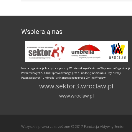
Wspierają nas
Nasza organizacja korzysta z pomocy Wrocławskiego Centrum Wspierania Organizacji
Pozarządowych SEKTOR 3 prowadzonego przez Fundację Wspierania Organizacji
Pozarządowych "Umbrella" a finansowanego przez Gminę Wrocław
www.sektor3.wroclaw.pl
www.wroclaw.pl
Wszystkie prawa zastrzeżone © 2017 Fundacja Aktywny Senior