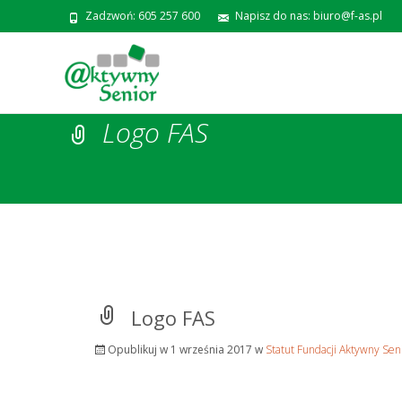
Zadzwoń: 605 257 600
Napisz do nas: biuro@f-as.pl
Logo FAS
Logo FAS
Opublikuj w
1 września 2017
w
Statut Fundacji Aktywny Sen