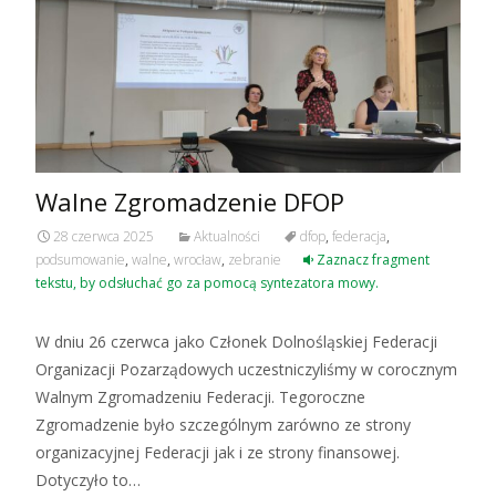
Walne Zgromadzenie DFOP
28 czerwca 2025
Aktualności
dfop
,
federacja
,
podsumowanie
,
walne
,
wrocław
,
zebranie
Zaznacz fragment
tekstu, by odsłuchać go za pomocą syntezatora mowy.
W dniu 26 czerwca jako Członek Dolnośląskiej Federacji
Organizacji Pozarządowych uczestniczyliśmy w corocznym
Walnym Zgromadzeniu Federacji. Tegoroczne
Zgromadzenie było szczególnym zarówno ze strony
organizacyjnej Federacji jak i ze strony finansowej.
Dotyczyło to…