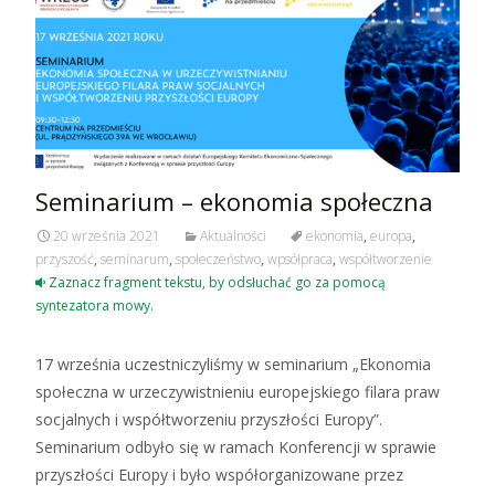
Seminarium – ekonomia społeczna
20 września 2021
Aktualności
ekonomia
,
europa
,
przyszość
,
seminarum
,
społeczeństwo
,
wpsółpraca
,
współtworzenie
Zaznacz fragment tekstu, by odsłuchać go za pomocą
syntezatora mowy.
17 września uczestniczyliśmy w seminarium „Ekonomia
społeczna w urzeczywistnieniu europejskiego filara praw
socjalnych i współtworzeniu przyszłości Europy”.
Seminarium odbyło się w ramach Konferencji w sprawie
przyszłości Europy i było współorganizowane przez