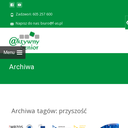
Zadzwoń: 605 257 600
Napisz do nas: biuro@f-as.pl
Prze
zawa
Menu
Archiwa
Archiwa tagów: przyszość