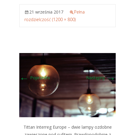
21 września 2017
Pełna
rozdzielczość (1200 × 800)
←
→
Poprzedni
Następny
Tittan Interreg Europe – dwie lampy ozdobne
zawieszone pod sufitem. Prawdopodobnie z