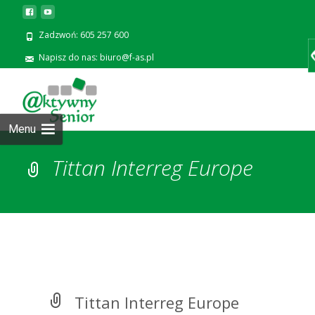
Zadzwoń: 605 257 600
Napisz do nas: biuro@f-as.pl
Prze
zawa
Menu
Tittan Interreg Europe
Tittan Interreg Europe