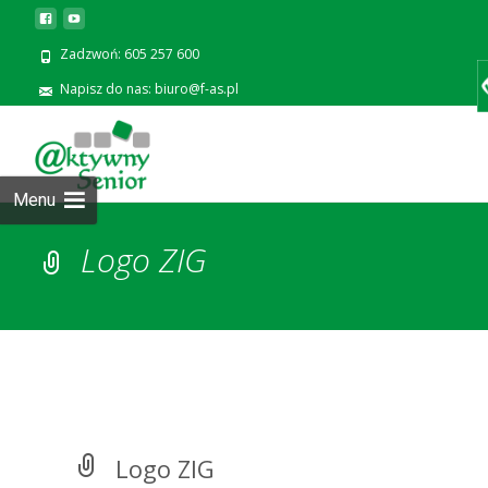
Zadzwoń: 605 257 600
Napisz do nas: biuro@f-as.pl
Prze
zawa
Menu
Logo ZIG
Logo ZIG