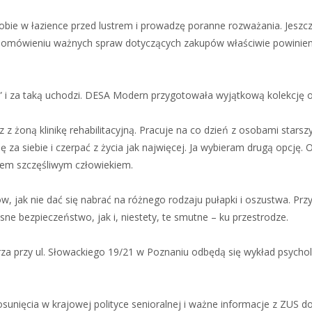
 sobie w łazience przed lustrem i prowadzę poranne rozważania. Jeszc
ną, omówieniu ważnych spraw dotyczących zakupów właściwie powinie
 i za taką uchodzi. DESA Modern przygotowała wyjątkową kolekcję 
 żoną klinikę rehabilitacyjną. Pracuje na co dzień z osobami stars
 za siebie i czerpać z życia jak najwięcej. Ja wybieram drugą opcję.
tem szczęśliwym człowiekiem.
w, jak nie dać się nabrać na różnego rodzaju pułapki i oszustwa. Pr
e bezpieczeństwo, jak i, niestety, te smutne – ku przestrodze.
a przy ul. Słowackiego 19/21 w Poznaniu odbędą się wykład psychol
unięcia w krajowej polityce senioralnej i ważne informacje z ZUS do