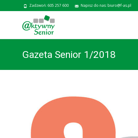
Zadzwoń: 605 257 600
Napisz do nas: biuro@f-as.pl
Gazeta Senior 1/2018