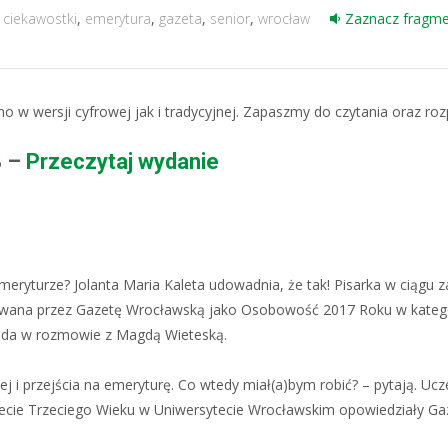
,
ciekawostki
,
emerytura
,
gazeta
,
senior
,
wrocław
Zaznacz fragmen
o w wersji cyfrowej jak i tradycyjnej. Zapaszmy do czytania oraz ro
8 –
Przeczytaj wydanie
meryturze? Jolanta Maria Kaleta udowadnia, że tak! Pisarka w ciągu za
wana przez Gazetę Wrocławską jako Osobowość 2017 Roku w kategorii
wiada w rozmowie z Magdą Wieteską.
i przejścia na emeryturę. Co wtedy miał(a)bym robić? – pytają. Uczes
cie Trzeciego Wieku w Uniwersytecie Wrocławskim opowiedziały Gaz