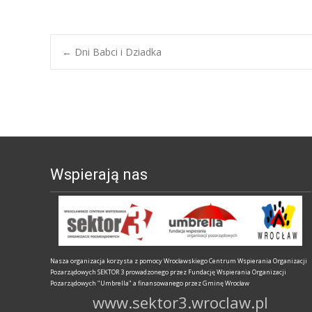
←
Dni Babci i Dziadka
Nawigacja wpis
Wspierają nas
Nasza organizacja korzysta z pomocy Wrocławskiego Centrum Wspierania Organizacji
Pozarządowych SEKTOR 3 prowadzonego przez Fundację Wspierania Organizacji
Pozarządowych "Umbrella" a finansowanego przez Gminę Wrocław
www.sektor3.wroclaw.pl