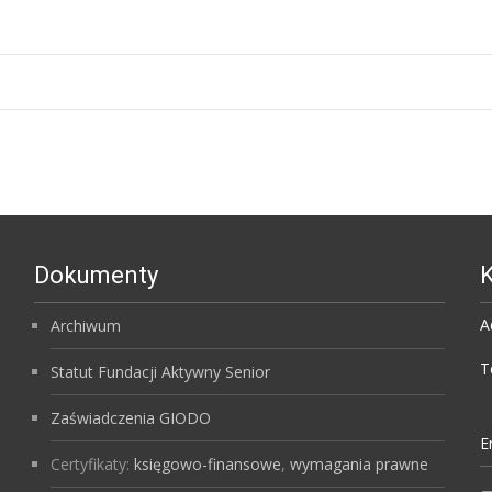
ów
Dokumenty
K
A
Archiwum
T
Statut Fundacji Aktywny Senior
Zaświadczenia GIODO
E
Certyfikaty:
księgowo-finansowe
,
wymagania prawne