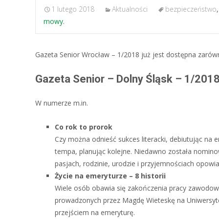
1 lutego 2018
Aktualności
bezpieczeństwo
mowy.
Gazeta Senior Wrocław – 1/2018 już jest dostępna zarówn
Gazeta Senior – Dolny Śląsk – 1/201
W numerze m.in.
Co rok to prorok
Czy można odnieść sukces literacki, debiutując na e
tempa, planując kolejne. Niedawno została nomino
pasjach, rodzinie, urodzie i przyjemnościach opo
Życie na emeryturze – 8 historii
Wiele osób obawia się zakończenia pracy zawodowej 
prowadzonych przez Magdę Wieteskę na Uniwersyte
przejściem na emeryturę.