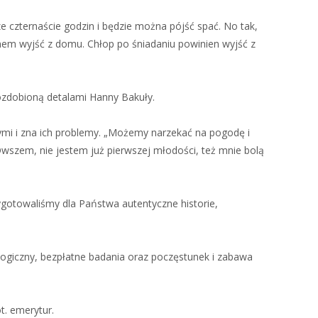
ze czternaście godzin i będzie można pójść spać. No tak,
nem wyjść z domu. Chłop po śniadaniu powinien wyjść z
ozdobioną detalami Hanny Bakuły.
zymi i zna ich problemy. „Możemy narzekać na pogodę i
 Owszem, nie jestem już pierwszej młodości, też mnie bolą
zygotowaliśmy dla Państwa autentyczne historie,
ogiczny, bezpłatne badania oraz poczęstunek i zabawa
t. emerytur.