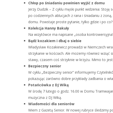
Chłop po śniadaniu powinien wyjść z domu
Jerzy Dudzik – Z cyklu męski punkt widzenia: Stoję
po codziennych ablucjach z rana i śniadaniu z żo
domu. Powstaje proste pytanie, tylko gdzie i po co?
Kolekcja Hanny Bakuły
Na wizytówce ma napisane „osoba kontrowersyjna”
Bądź kozakiem i dbaj o siebie
Władysław Kozakiewicz prowadzi w Niemczech wraz z
strzykanie w kościach. Ale możemy również wziąć się
stawy, czasem coś strzyknie w krzyżu. Mimo to jes
Bezpieczny senior
W cyklu „Bezpieczny senior” informujemy Czytelnikó
pokazując zarówno dobre przykłady zadbania o własn
Potańcówka z DJ Wiką
W środę 7 lutego o godz. 16.00 w Domu Tramwajarz
muzyczna z DJ Wiką.
Wiadomości dla seniorów
Wiem z Gazetą Senior. W nowej rubryce śledzimy pos