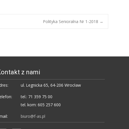
Polityka Senioralna Nr 1-2018
→
ontakt z nami
dres:
ul. Legnicka 65, 64-206 Wrocław
elefon:
tel.: 71 359 75 00
tel. kom: 605 257 600
mail:
biuro@f-as.pl