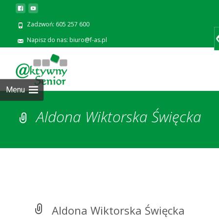
Zadzwoń: 605 257 600
Napisz do nas: biuro@f-as.pl
Prze
zawa
Menu
Aldona Wiktorska Święcka
Aldona Wiktorska Święcka