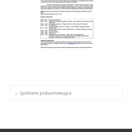
←
Spotkanie podsumowujące
Nawigacja
wpisów