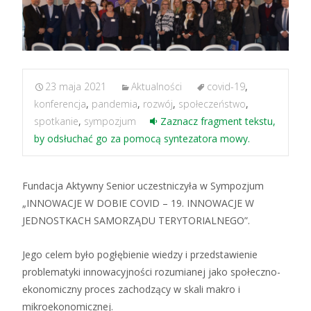
23 maja 2021
Aktualności
covid-19
,
konferencja
,
pandemia
,
rozwój
,
społeczeństwo
,
spotkanie
,
sympozjum
Zaznacz fragment tekstu,
by odsłuchać go za pomocą syntezatora mowy.
Fundacja Aktywny Senior uczestniczyła w Sympozjum
„INNOWACJE W DOBIE COVID – 19. INNOWACJE W
JEDNOSTKACH SAMORZĄDU TERYTORIALNEGO”.
Jego celem było pogłębienie wiedzy i przedstawienie
problematyki innowacyjności rozumianej jako społeczno-
ekonomiczny proces zachodzący w skali makro i
mikroekonomicznej.