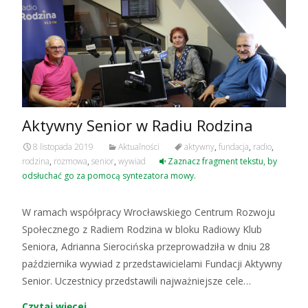
Aktywny Senior w Radiu Rodzina
8 listopada 2019
Aktualności
aktywny
,
fundacja
,
radio
,
rodzina
,
rozmowa
,
senior
,
wywiad
Zaznacz fragment tekstu, by
odsłuchać go za pomocą syntezatora mowy.
W ramach współpracy Wrocławskiego Centrum Rozwoju
Społecznego z Radiem Rodzina w bloku Radiowy Klub
Seniora, Adrianna Sierocińska przeprowadziła w dniu 28
października wywiad z przedstawicielami Fundacji Aktywny
Senior. Uczestnicy przedstawili najważniejsze cele…
Czytaj więcej…