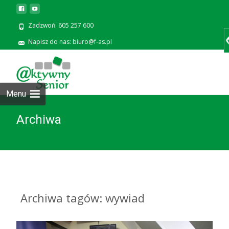
Zadzwoń: 605 257 600
Napisz do nas: biuro@f-as.pl
Prze
zawa
Menu
Archiwa
Archiwa tagów: wywiad