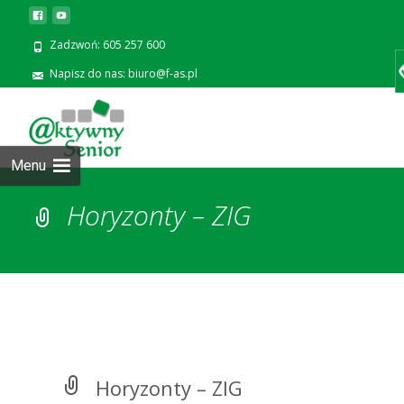
Zadzwoń: 605 257 600
Napisz do nas: biuro@f-as.pl
Prze
zawa
Menu
Horyzonty – ZIG
Horyzonty – ZIG