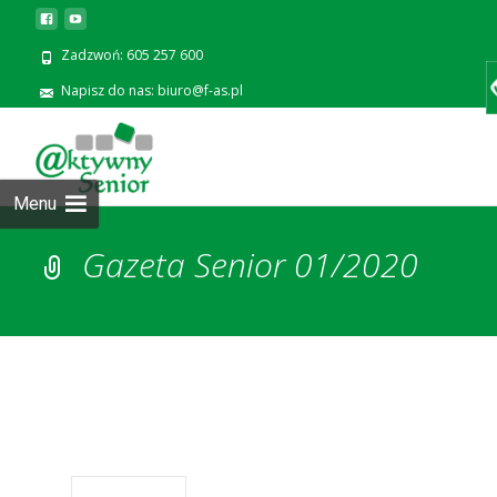
Zadzwoń: 605 257 600
Napisz do nas: biuro@f-as.pl
Prze
zawa
Menu
Gazeta Senior 01/2020