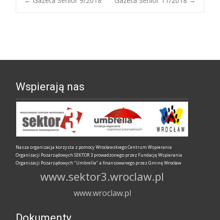
←
Gazeta Senior 9/2018
Gazeta Senior 11/2018
→
Nawigacja
wpisów
Wspierają nas
Nasza organizacja korzysta z pomocy Wrocławskiego Centrum Wspierania
Organizacji Pozarządowych SEKTOR 3 prowadzonego przez Fundację Wspierania
Organizacji Pozarządowych "Umbrella" a finansowanego przez Gminę Wrocław
www.sektor3.wroclaw.pl
www.wroclaw.pl
Dokumenty