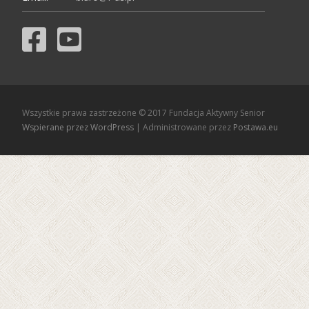
Wszystkie prawa zastrzeżone © 2017 Fundacja Aktywny Senior
Wspierane przez WordPress
| Administrowane przez
Postawa.eu