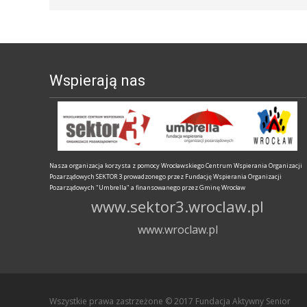
Wspierają nas
Nasza organizacja korzysta z pomocy Wrocławskiego Centrum Wspierania Organizacji
Pozarządowych SEKTOR 3 prowadzonego przez Fundację Wspierania Organizacji
Pozarządowych "Umbrella" a finansowanego przez Gminę Wrocław
www.sektor3.wroclaw.pl
www.wroclaw.pl
Wszystkie prawa zastrzeżone © 2017 Fundacja Aktywny Senior