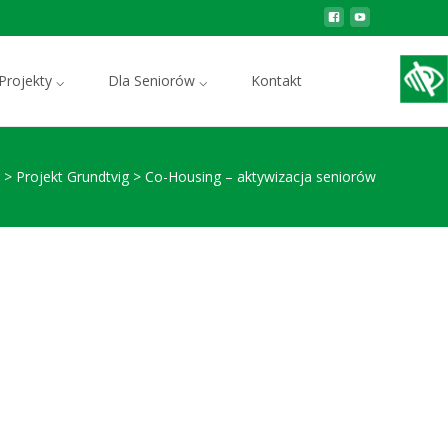
Szukaj:
Projekty ⌵
Dla Seniorów ⌵
Kontakt
>
Projekt Grundtvig
>
Co-Housing – aktywizacja seniorów