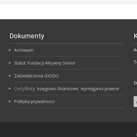
Dokumenty
K
A
Archiwum
T
Statut Fundacji Aktywny Senior
Zaświadczenia GIODO
E
Certyfikaty:
księgowo-finansowe
,
wymagania prawne
Polityka prywatności