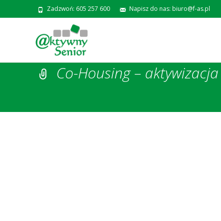
Zadzwoń: 605 257 600
Napisz do nas: biuro@f-as.pl
Co-Housing – aktywizacja