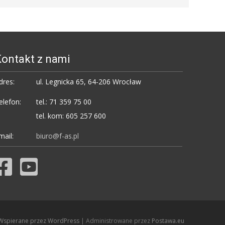
ontakt z nami
dres:
ul. Legnicka 65, 64-206 Wrocław
elefon:
tel.: 71 359 75 00
tel. kom: 605 257 600
mail:
biuro@f-as.pl
Wspierane przez WordPress
| Administrowane przez
Postawa.eu