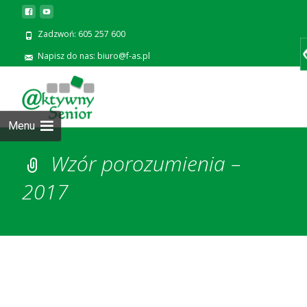
Zadzwoń: 605 257 600
Napisz do nas: biuro@f-as.pl
Prze
zawa
Menu
Wzór porozumienia –
2017