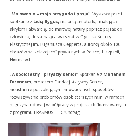
„
Malowanie – moja przygoda i pasja”
. Wystawa prac i
spotkanie z
Lidią Rygus,
malarką amatorką, malującą
akrylem i akwarelą, od martwej natury poprzez pejzaż do
człowieka, doskonalącą warsztat w Ognisku Kultury
Plastycznej im. Eugeniusza Gepperta, autorką około 100
obrazów w „kolekcjach” prywatnych w Polsce, Hiszpanii,
Niemczech.
„
Współczesny i przyszły senior”
Spotkanie z
Marianem
Ferencem
, prezesem Fundacji Aktywny Senior,
nieustannie poszukującym innowacyjnych sposobów
rozwiązywania problemów osób starszych m.in. w ramach
międzynarodowej współpracy w projektach finansowanych
z programu ERASMUS + i Grundtvig.