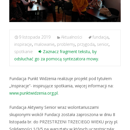
9 listopada 2019
Aktualności
fundacja
,
inspiracje
,
malowanie
,
problemy
,
przygoda
,
senior
,
spotkanie
Zaznacz fragment tekstu, by
odsłuchać go za pomocą syntezatora mowy.
Fundacja Punkt Widzenia realizuje projekt pod tytułem
„Inspiracje”- inspirujące spotkania, więcej informacji na:
www.punktwidzenia.org.
pl
.
Fundacja Aktywny Senior wraz wolontariuszami
skupionymi wokół Fundacji została zaproszona w dniu 8
listopada br. do PRZESTRZENI TRZECIEGO WIEKU przy pl.
Solidarności 1/3/5 na warsztaty w których uczestniczyła: