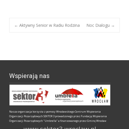
←
Aktywny Senior w Radiu Rodzina
Noc Dialogu
→
Nawigacja
wpisów
Wspierają nas
Nasza organizacja korzysta z pomocy Wrocławskiego Centrum Wspierania
Organizacji Pozarządowych SEKTOR 3 prowadzonego przez Fundację Wspierania
Organizacji Pozarządowych "Umbrella" a finansowanego przez Gminę Wrocław
www.sektor3.wroclaw.pl