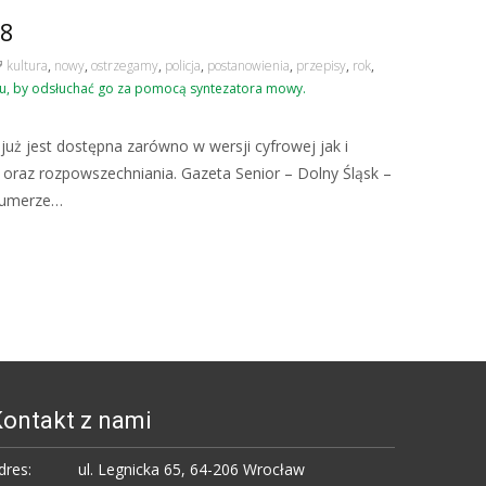
18
kultura
,
nowy
,
ostrzegamy
,
policja
,
postanowienia
,
przepisy
,
rok
,
u, by odsłuchać go za pomocą syntezatora mowy.
uż jest dostępna zarówno w wersji cyfrowej jak i
 oraz rozpowszechniania. Gazeta Senior – Dolny Śląsk –
 numerze…
ontakt z nami
dres:
ul. Legnicka 65, 64-206 Wrocław