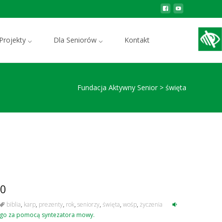
Szukaj:
Projekty ⌵
Dla Seniorów ⌵
Kontakt
Fundacja Aktywny Senior
>
święta
20
biblia
,
karp
,
prezenty
,
rok
,
seniorzy
,
święta
,
wośp
,
życzenia
ć go za pomocą syntezatora mowy.