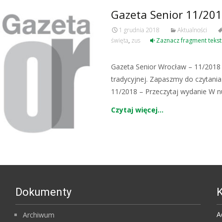
Gazeta Senior 11/20
1 grudnia 2018
Aktualności
święta
,
zus
Zaznacz fragment tekst
Gazeta Senior Wrocław – 11/2018 j
tradycyjnej. Zapaszmy do czytania
11/2018 – Przeczytaj wydanie W
Czytaj więcej…
Dokumenty
K
A
Archiwum