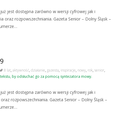
uż jest dostępna zarówno w wersji cyfrowej jak i
ia oraz rozpowszechniania. Gazeta Senior – Dolny Śląsk –
 numerze…
19
8 lat
,
aktywność
,
działanie
,
gazesta
,
inspiracje
,
nowy
,
rok
,
senior
,
tekstu, by odsłuchać go za pomocą syntezatora mowy.
uż jest dostępna zarówno w wersji cyfrowej jak i
 oraz rozpowszechniania. Gazeta Senior – Dolny Śląsk –
 numerze…